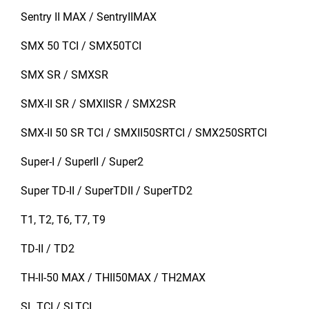
Sentry II MAX / SentryIIMAX
SMX 50 TCI / SMX50TCI
SMX SR / SMXSR
SMX-II SR / SMXIISR / SMX2SR
SMX-II 50 SR TCI / SMXII50SRTCI / SMX250SRTCI
Super-I / SuperII / Super2
Super TD-II / SuperTDII / SuperTD2
T1, T2, T6, T7, T9
TD-II / TD2
TH-II-50 MAX / THII50MAX / TH2MAX
SL TCI / SLTCI