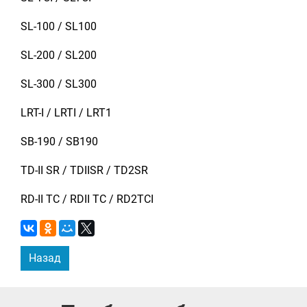
SL-100 / SL100
SL-200 / SL200
SL-300 / SL300
LRT-I / LRTI / LRT1
SB-190 / SB190
TD-II SR / TDIISR / TD2SR
RD-II TC / RDII TC / RD2TCI
Назад